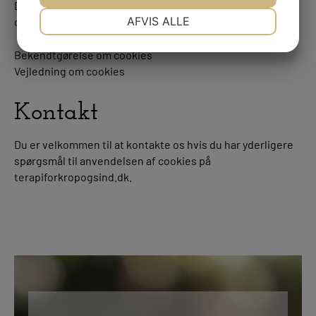
De regler, der gælder for Terapi For Krop og Sind brug af
NØDVENDIGE
PRÆFERENCER
AFVIS ALLE
cookies, findes nedenfor.
JA
NEJ
JA
NEJ
Bekendtgørelse om cookies
MARKETING
STATISTIK
Vejledning om cookies
Kontakt
Du er velkommen til at kontakte os hvis du har yderligere
spørgsmål til anvendelsen af cookies på
terapiforkropogsind.dk.