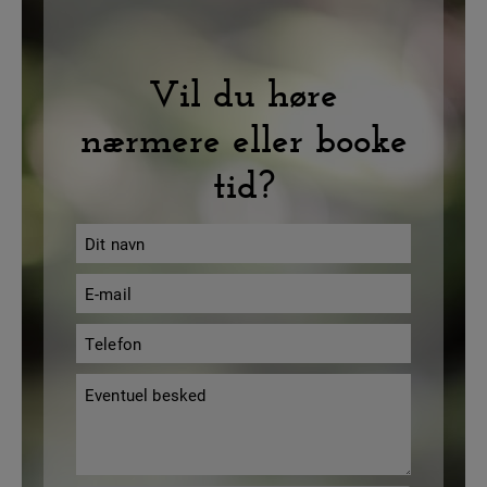
Vil du høre
nærmere eller booke
tid?
Navn
*
E-
mail
Telefon
*
*
Besked
*