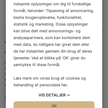
Vejledning i at slette cookies på Opera browser
indsamle oplysninger om dig til forskellige
Vejledning i at slette cookies på iPad, iPhone, iPod
formål, herunder: Tilpasning af annoncering,
touch
bedre brugeroplevelse, funktionalitet,
Vejledning i at slette cookies fra Windows Phone
statistik og marketing. Disse oplysninger
Hvad sker der hvis du ikke
kan blive delt med annoncerings- og
analysepartnere, som kan kombinere dem
accepterer eller sletter
med data, du tidligere har givet dem eller
cookies
de har indsamlet gennem din brug af deres
tjenester. Ved at klikke på 'OK' giver du
Hvis du vælger at blokere for alle cookies eller sletter
samtykke til disse formål.
eksisterende cookies på din computer, kan du stadig læse
tekst på terapiforkropogsind.dk. Dog kan der være
Læs mere om vores brug af cookies og
funktioner og services du ikke kan bruge, fordi de
behandling af persondata
her
.
forudsætter, at webstedet kan huske de valg du foretager.
VIS
DETALJER
Regler
JA
NEJ
OK
JA
NEJ