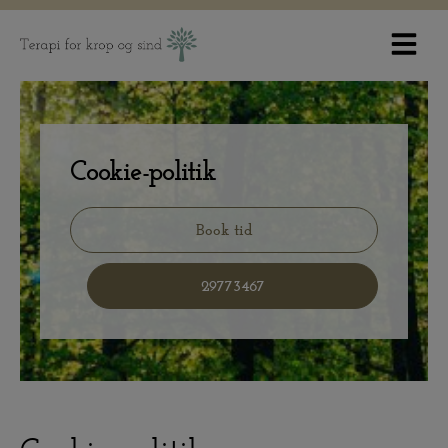
Hop
til
indholdet
Cookie-politik
Book tid
29773467