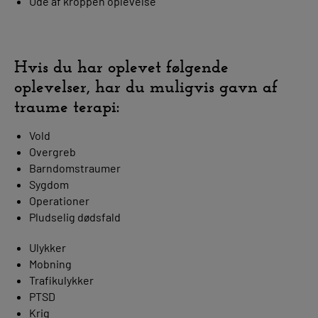
Ude af kroppen oplevelse
Hvis du har oplevet følgende
oplevelser, har du muligvis gavn af
traume terapi:
Vold
Overgreb
Barndomstraumer
Sygdom
Operationer
Pludselig dødsfald
Ulykker
Mobning
Trafikulykker
PTSD
Krig