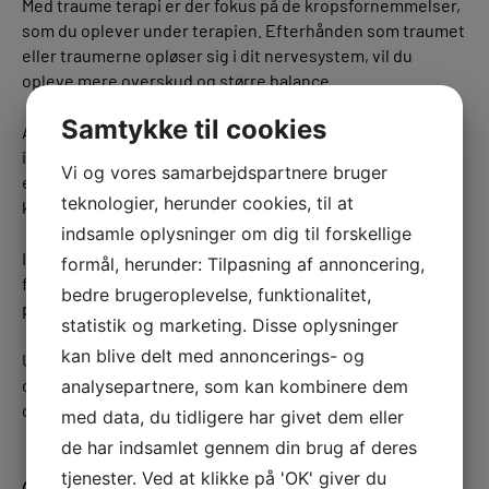
Med traume terapi er der fokus på de kropsfornemmelser,
som du oplever under terapien. Efterhånden som traumet
eller traumerne opløser sig i dit nervesystem, vil du
opleve mere overskud og større balance.
Samtykke til cookies
At forstå et traume eller chok er ikke nok til at komme
igennem et traume. Det er kombinationen af samtale og
Vi og vores samarbejdspartnere bruger
en særlig fokus på kroppen, der gør at traumet langsomt
teknologier, herunder cookies, til at
kan forløses.
indsamle oplysninger om dig til forskellige
I trygge og rolige omgivelser, vil der under terapien være
formål, herunder: Tilpasning af annoncering,
fokus på at finde balancen imellem det
bedre brugeroplevelse, funktionalitet,
positive(ressourcer) og det negative(problemet).
statistik og marketing. Disse oplysninger
kan blive delt med annoncerings- og
Udover traumeterapi tilbyder jeg også
stressbehandling
og
psykoterapi
, hvor vi bl.a. også kommer ind på
analysepartnere, som kan kombinere dem
drømmeterapi, kropsterapi og samtaleterapi.
med data, du tidligere har givet dem eller
de har indsamlet gennem din brug af deres
tjenester. Ved at klikke på 'OK' giver du
Ofte stillede spørgsmål om