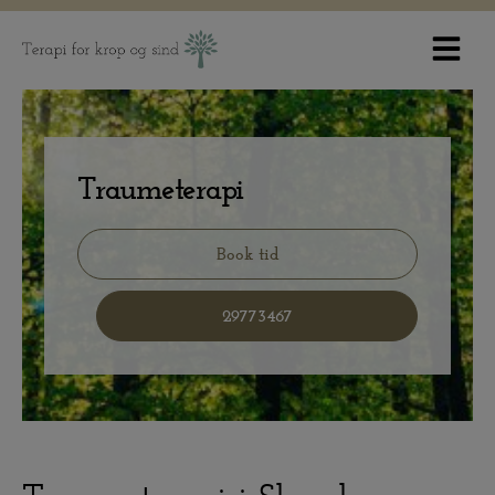
Hop
til
indholdet
Traumeterapi
Book tid
29773467