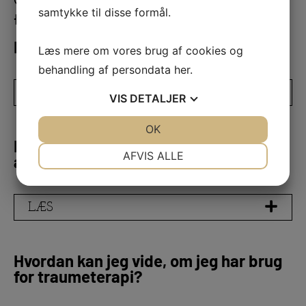
samtykke til disse formål.
traumeterapi
Hvad er traumeterapi?
Læs mere om vores brug af cookies og
behandling af persondata
her
.
LÆS
VIS
DETALJER
JA
NEJ
OK
JA
NEJ
Hvordan adskiller traumeterapi sig fra
NØDVENDIGE
PRÆFERENCER
AFVIS ALLE
andre former for terapi?
JA
NEJ
JA
NEJ
MARKETING
STATISTIK
LÆS
Hvordan kan jeg vide, om jeg har brug
for traumeterapi?