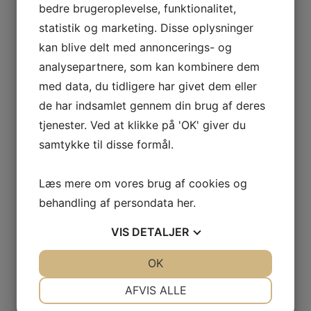
hvis du har spørgsmål om klinikkerne, adgang
bedre brugeroplevelse, funktionalitet,
eller parkering.
statistik og marketing. Disse oplysninger
kan blive delt med annoncerings- og
Book tid til psykoterapi
analysepartnere, som kan kombinere dem
med data, du tidligere har givet dem eller
de har indsamlet gennem din brug af deres
tjenester. Ved at klikke på 'OK' giver du
samtykke til disse formål.
Læs mere om vores brug af cookies og
Skab ro og nye handlemuligheder
behandling af persondata
her
.
med psykoterapi
VIS
DETALJER
Mange søger psykoterapi, når noget begynder at
fylde så meget, at det påvirker hverdagen,
JA
NEJ
OK
JA
NEJ
relationerne eller kontakten til dem selv. Du behøver
NØDVENDIGE
PRÆFERENCER
AFVIS ALLE
ikke kunne forklare præcist, hvad der er galt, før vi
begynder.