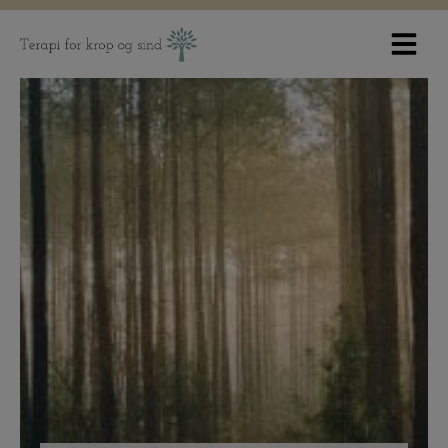
Hop
til
indholdet