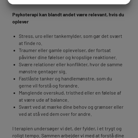
JA
NEJ
JA
NEJ
MARKETING
STATISTIK
Psykoterapi kan blandt andet være relevant, hvis du
oplever
Stress, uro eller tankemylder, som gør det svært
at finde ro.
Traumer eller gamle oplevelser, der fortsat
påvirker dine følelser og kropslige reaktioner.
Svære relationer eller konflikter, hvor de samme
mønstre gentager sig.
Fastlåste tanker og handlemønstre, som du
gerne vil forstå og forandre.
Manglende overskud, tristhed eller en følelse af
at være ude af balance.
Svært ved at mærke dine behov og grænser eller
ved at stå ved dem over for andre.
I terapien undersøger vi det, der fylder, i et trygt og
roligt tempo. Sammen arbejder vi med at forstå dine