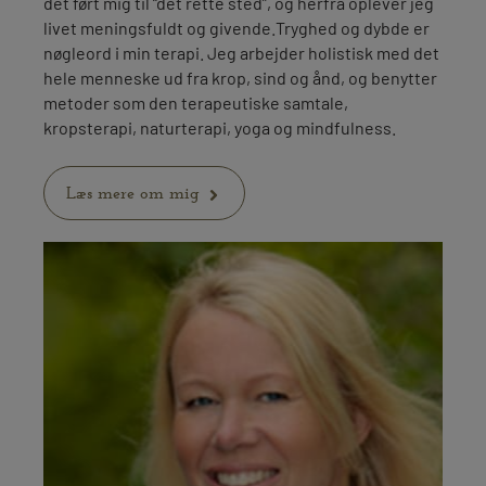
det ført mig til “det rette sted”, og herfra oplever jeg
livet meningsfuldt og givende.Tryghed og dybde er
nøgleord i min terapi. Jeg arbejder holistisk med det
hele menneske ud fra krop, sind og ånd, og benytter
metoder som den terapeutiske samtale,
kropsterapi, naturterapi, yoga og mindfulness.
Læs mere om mig