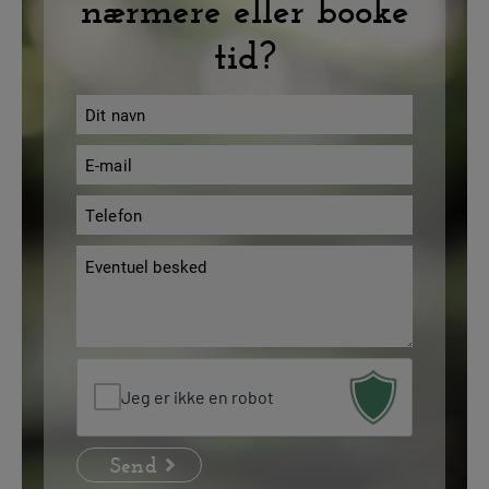
nærmere eller booke
tid?
Navn
*
E-
mail
Telefon
*
*
Besked
*
Jeg er ikke en robot